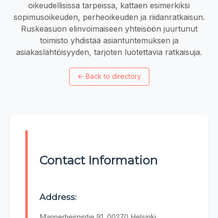
oikeudellisissa tarpeissa, kattaen esimerkiksi
sopimusoikeuden, perheoikeuden ja riidanratkaisun.
Ruskeasuon elinvoimaiseen yhteisöön juurtunut
toimisto yhdistää asiantuntemuksen ja
asiakaslähtöisyyden, tarjoten luotettavia ratkaisuja.
←
Back to directory
Contact Information
Address:
Mannerheimintie 91, 00270 Helsinki