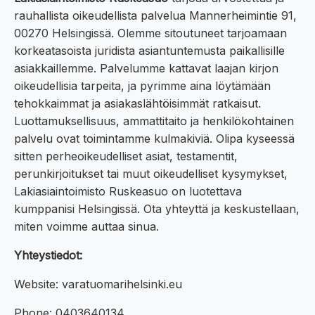
rauhallista oikeudellista palvelua Mannerheimintie 91,
00270 Helsingissä. Olemme sitoutuneet tarjoamaan
korkeatasoista juridista asiantuntemusta paikallisille
asiakkaillemme. Palvelumme kattavat laajan kirjon
oikeudellisia tarpeita, ja pyrimme aina löytämään
tehokkaimmat ja asiakaslähtöisimmät ratkaisut.
Luottamuksellisuus, ammattitaito ja henkilökohtainen
palvelu ovat toimintamme kulmakiviä. Olipa kyseessä
sitten perheoikeudelliset asiat, testamentit,
perunkirjoitukset tai muut oikeudelliset kysymykset,
Lakiasiaintoimisto Ruskeasuo on luotettava
kumppanisi Helsingissä. Ota yhteyttä ja keskustellaan,
miten voimme auttaa sinua.
Yhteystiedot:
Website: varatuomarihelsinki.eu
Phone: 0403640134