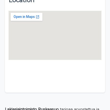
Location
Lakiasiaintoimisto Ruskeasuo
tarjoaa arvostettua ja