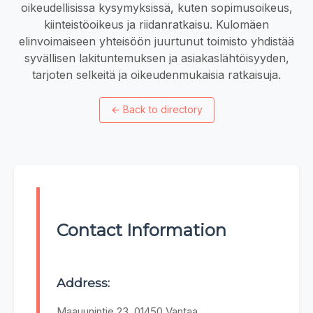
oikeudellisissa kysymyksissä, kuten sopimusoikeus,
kiinteistöoikeus ja riidanratkaisu. Kulomäen
elinvoimaiseen yhteisöön juurtunut toimisto yhdistää
syvällisen lakituntemuksen ja asiakaslähtöisyyden,
tarjoten selkeitä ja oikeudenmukaisia ratkaisuja.
←
Back to directory
Contact Information
Address:
Maauunintie 23, 01450 Vantaa