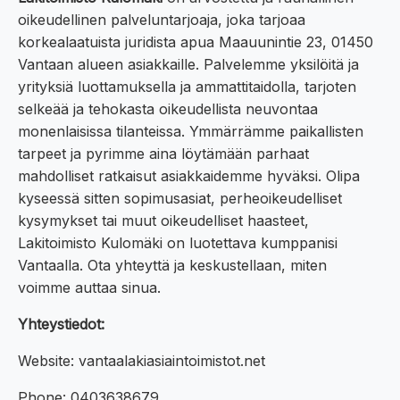
oikeudellinen palveluntarjoaja, joka tarjoaa
korkealaatuista juridista apua Maauunintie 23, 01450
Vantaan alueen asiakkaille. Palvelemme yksilöitä ja
yrityksiä luottamuksella ja ammattitaidolla, tarjoten
selkeää ja tehokasta oikeudellista neuvontaa
monenlaisissa tilanteissa. Ymmärrämme paikallisten
tarpeet ja pyrimme aina löytämään parhaat
mahdolliset ratkaisut asiakkaidemme hyväksi. Olipa
kyseessä sitten sopimusasiat, perheoikeudelliset
kysymykset tai muut oikeudelliset haasteet,
Lakitoimisto Kulomäki on luotettava kumppanisi
Vantaalla. Ota yhteyttä ja keskustellaan, miten
voimme auttaa sinua.
Yhteystiedot:
Website: vantaalakiasiaintoimistot.net
Phone: 0403638679