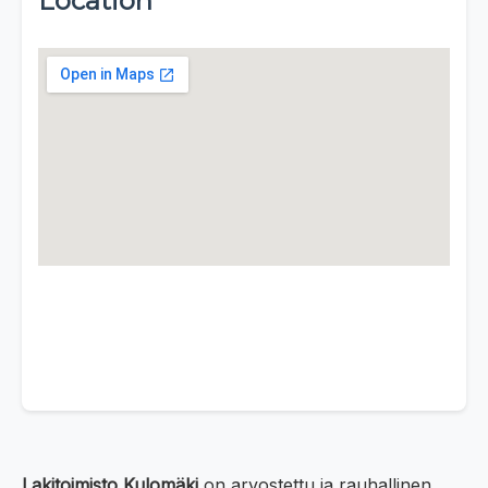
Location
Lakitoimisto Kulomäki
on arvostettu ja rauhallinen